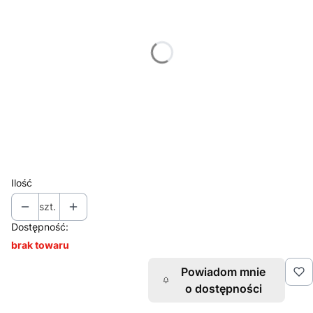
*
Miejsce znakowania
Wybierz
*
Znakowanie
Wybierz
*
Nakład (jednego projektu)
Wybierz
Ilość
szt.
Dostępność:
brak towaru
Powiadom mnie
o dostępności