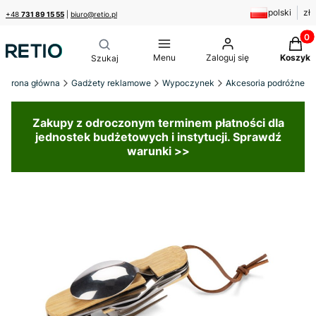
polski
zł
+48
731 89 15 55
|
biuro@retio.pl
Produk
Menu
Zaloguj się
Koszyk
Strona główna
Gadżety reklamowe
Wypoczynek
Akcesoria podróżne
Zakupy z odroczonym terminem płatności dla
jednostek budżetowych i instytucji. Sprawdź
warunki >>