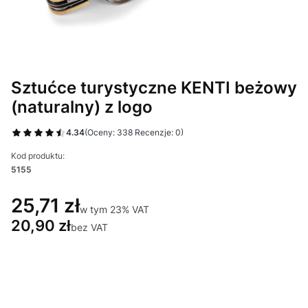
Sztućce turystyczne KENTI beżowy
(naturalny) z logo
4.34
(Oceny: 338 Recenzje: 0)
Kod produktu:
5155
25,71 zł
w tym 23% VAT
w tym
23%
VAT
20,90 zł
bez VAT
Wybierz wariant produktu:
Poszczególne warianty mogą różnić się ceną