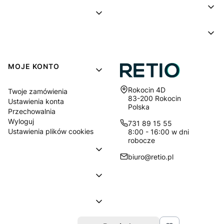
MOJE KONTO
Adres:
Rokocin 4D
Twoje zamówienia
83-200 Rokocin
Ustawienia konta
Polska
Przechowalnia
Wyloguj
731 89 15 55
Ustawienia plików cookies
8:00 - 16:00 w dni
robocze
biuro@retio.pl