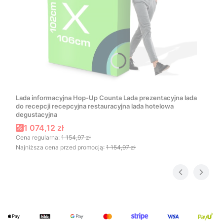
Lada informacyjna Hop-Up Counta Lada prezentacyjna lada
do recepcji recepcyjna restauracyjna lada hotelowa
degustacyjna
Cena promocyjna
1 074,12 zł
Cena regularna:
1 154,97 zł
Najniższa cena przed promocją:
1 154,97 zł