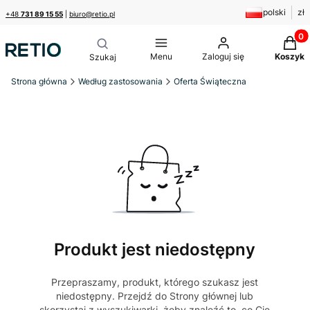
polski
zł
+48
731 89 15 55
|
biuro@retio.pl
Produk
Menu
Zaloguj się
Koszyk
Strona główna
Według zastosowania
Oferta Świąteczna
Produkt jest niedostępny
Przepraszamy, produkt, którego szukasz jest
niedostępny. Przejdź do Strony głównej lub
skorzystaj z wyszukiwarki, żeby znaleźć to, co Cię