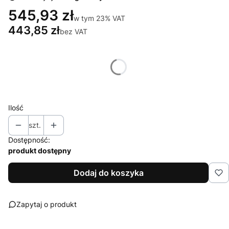
545,93 zł
w tym 23% VAT
w tym
23%
VAT
443,85 zł
bez VAT
Wybierz wariant produktu:
Poszczególne warianty mogą różnić się ceną
Ilość
szt.
Dostępność:
produkt dostępny
Dodaj do koszyka
Zapytaj o produkt