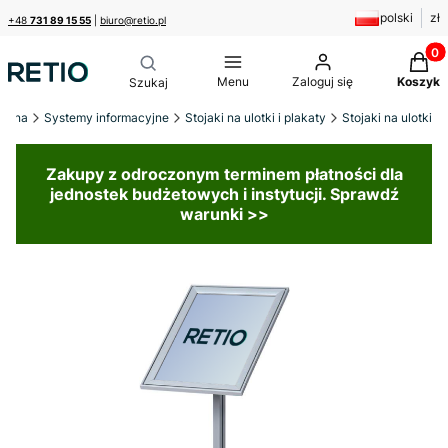
polski
zł
+48
731 89 15 55
|
biuro@retio.pl
Produk
Menu
Zaloguj się
Koszyk
łówna
Systemy informacyjne
Stojaki na ulotki i plakaty
Stojaki na ulotki
Zakupy z odroczonym terminem płatności dla
jednostek budżetowych i instytucji. Sprawdź
warunki >>