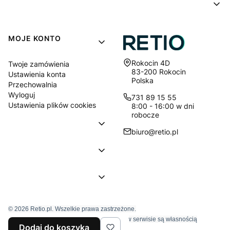
MOJE KONTO
Adres:
Rokocin 4D
Twoje zamówienia
83-200 Rokocin
Ustawienia konta
Polska
Przechowalnia
Wyloguj
731 89 15 55
Ustawienia plików cookies
8:00 - 16:00 w dni
robocze
biuro@retio.pl
© 2026 Retio.pl. Wszelkie prawa zastrzeżone.
Znaki towarowe i nazwy firmowe używane w serwisie są własnością
Dodaj do koszyka
wyłączne tychże firm.