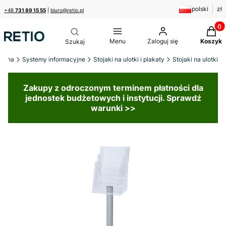
polski
zł
+48
731 89 15 55
|
biuro@retio.pl
Produk
Menu
Zaloguj się
Koszyk
łówna
Systemy informacyjne
Stojaki na ulotki i plakaty
Stojaki na ulotki
Zakupy z odroczonym terminem płatności dla
jednostek budżetowych i instytucji. Sprawdź
warunki >>