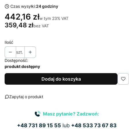
Czas wysyłki:
24 godziny
442,16 zł
w tym 23% VAT
w tym
23%
VAT
359,48 zł
bez VAT
Ilość
szt.
Dostępność:
produkt dostępny
Dodaj do koszyka
Zapytaj o produkt
Masz pytanie? Zadzwoń:
+48 731 89 15 55
lub
+48 533 73 67 83