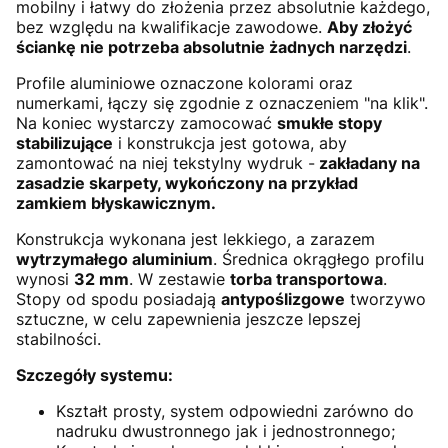
mobilny i łatwy do złożenia przez absolutnie każdego,
bez względu na kwalifikacje zawodowe.
Aby złożyć
ściankę nie potrzeba absolutnie żadnych narzędzi
.
Profile aluminiowe oznaczone kolorami oraz
numerkami, łączy się zgodnie z oznaczeniem "na klik".
Na koniec wystarczy zamocować
smukłe stopy
stabilizujące
i konstrukcja jest gotowa, aby
zamontować na niej tekstylny wydruk -
zakładany na
zasadzie skarpety, wykończony na przykład
zamkiem błyskawicznym.
Konstrukcja wykonana jest lekkiego, a zarazem
wytrzymałego aluminium
. Średnica okrągłego profilu
wynosi
32 mm
. W zestawie
torba transportowa
.
Stopy od spodu posiadają
antypoślizgowe
tworzywo
sztuczne, w celu zapewnienia jeszcze lepszej
stabilności.
Szczegóły systemu:
Kształt prosty, system odpowiedni zarówno do
nadruku dwustronnego jak i jednostronnego;