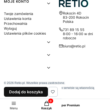
MOJE KONTO
Adres:
Rokocin 4D
Twoje zamówienia
83-200 Rokocin
Ustawienia konta
Polska
Przechowalnia
Wyloguj
731 89 15 55
Ustawienia plików cookies
8:00 - 16:00 w dni
robocze
biuro@retio.pl
© 2026 Retio.pl. Wszelkie prawa zastrzeżone.
Znaki towarowe i nazwy firmowe używane w serwisie są własnością
Dodaj do koszyka
wyłączne tychże firm.
Produkty w koszyku: 0. Zobacz szcz
Sklep internetowy
Shoper Premium
Menu
Koszyk