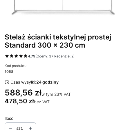
Stelaż ścianki tekstylnej prostej
Standard 300 x 230 cm
4.79
(Oceny: 37 Recenzje: 2)
Kod produktu:
1058
Czas wysyłki:
24 godziny
588,56 zł
w tym 23% VAT
w tym
23%
VAT
478,50 zł
bez VAT
Ilość
szt.