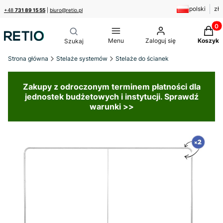
polski
zł
+48
731 89 15 55
|
biuro@retio.pl
Produk
Menu
Zaloguj się
Koszyk
Strona główna
Stelaże systemów
Stelaże do ścianek
Zakupy z odroczonym terminem płatności dla
jednostek budżetowych i instytucji. Sprawdź
warunki >>