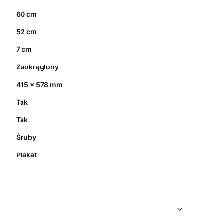
60 cm
52 cm
7 cm
Zaokrąglony
415 x 578 mm
Tak
Tak
Śruby
Plakat