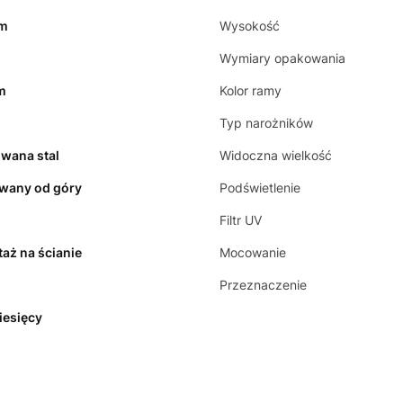
cm
Wysokość
Wymiary opakowania
m
Kolor ramy
Typ narożników
wana stal
Widoczna wielkość
wany od góry
Podświetlenie
Filtr UV
aż na ścianie
Mocowanie
Przeznaczenie
iesięcy