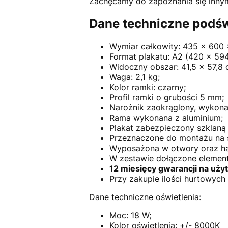
Zachęcamy do zapoznania się innymi
Dane techniczne podśw
Wymiar całkowity: 435 x 600
Format plakatu: A2 (420 x 59
Widoczny obszar: 41,5 x 57,8 
Waga: 2,1 kg;
Kolor ramki: czarny;
Profil ramki o grubości 5 mm;
Narożnik zaokrąglony, wykonan
Rama wykonana z aluminium;
Plakat zabezpieczony szklaną
Przeznaczone do montażu na ś
Wyposażona w otwory oraz h
W zestawie dołączone elemen
12 miesięcy gwarancji na uży
Przy zakupie ilości hurtowyc
Dane techniczne oświetlenia:
Moc: 18 W;
Kolor oświetlenia: +/- 8000K