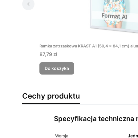
Ramka zatrzaskowa KRAST A1 (59,4 x 84,1 cm) alum
Cena
87,79 zł
Do koszyka
Cechy produktu
Specyfikacja techniczna 
Wersja
Jedn