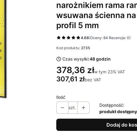
narożnikiem rama ra
wsuwana ścienna na 
profil 5 mm
4.68
(Oceny: 84 Recenzje: 0)
Kod produktu:
2735
Czas wysyłki:
48 godzin
378,36 zł
w tym 23% VAT
w tym
23%
VAT
307,61 zł
bez VAT
Ilość
Dostępność:
szt.
produkt dostępny
Dodaj do ko