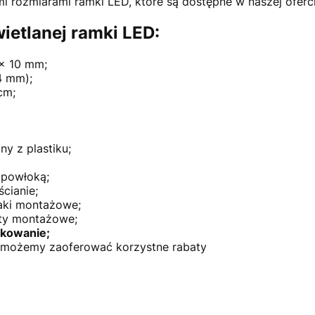
 rozmiarami ramki LED, które są dostępne w naszej oferci
ietlanej ramki LED:
 x 10 mm;
4 mm);
cm;
y z plastiku;
 powłoką;
cianie;
aki montażowe;
ty montażowe;
tkowanie;
h możemy zaoferować korzystne rabaty