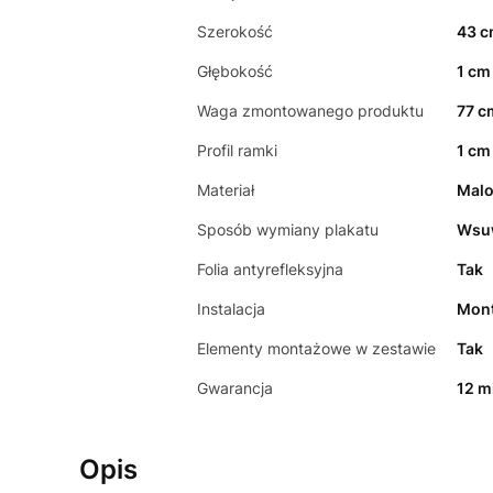
Szerokość
43 
Głębokość
1 cm
Waga zmontowanego produktu
77 c
Profil ramki
1 cm
Materiał
Malo
Sposób wymiany plakatu
Wsu
Folia antyrefleksyjna
Tak
Instalacja
Mont
Elementy montażowe w zestawie
Tak
Gwarancja
12 m
Opis