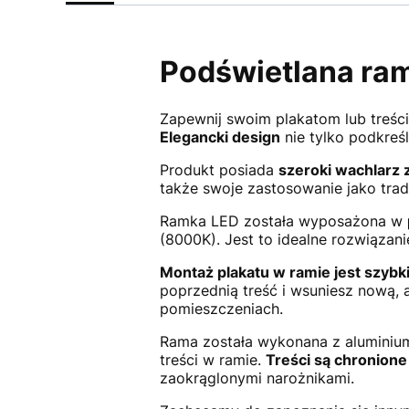
Podświetlana ram
Zapewnij swoim plakatom lub treśc
Elegancki design
nie tylko podkreś
Produkt posiada
szeroki wachlarz
także swoje zastosowanie jako trad
Ramka LED została wyposażona w
(8000K). Jest to idealne rozwiązan
Montaż plakatu w ramie jest szybki 
poprzednią treść i wsuniesz nową, 
pomieszczeniach.
Rama została wykonana z aluminium
treści w ramie.
Treści są chronione
zaokrąglonymi narożnikami.