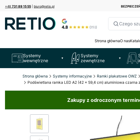
+48
731 89 15 55
|
biuro@retio.pl
BEZPIECZ
Czego sz
Strona główna
O nas
Katal
Systemy
Systemy
▼
▼
wewnętrzne
zewnętrzne
Strona główna
Systemy informacyjne
Ramki plakatowe OWZ
Podświetlana ramka LED A2 (42 x 59,4 cm) aluminiowa czarna 
Zakupy z odroczonym terminem