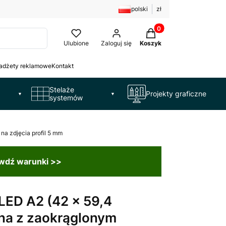
polski
zł
Produkty w koszyku: 
Ulubione
Zaloguj się
Koszyk
adżety reklamowe
Kontakt
Stelaże
Projekty graficzne
▼
▼
systemów
a zdjęcia profil 5 mm
awdź warunki >>
LED A2 (42 x 59,4
na z zaokrąglonym