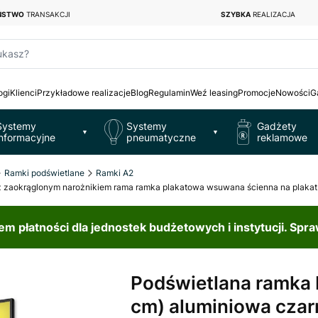
EŃSTWO
TRANSAKCJI
SZYBKA
REALIZACJA
ukasz?
ogi
Klienci
Przykładowe realizacje
Blog
Regulamin
Weź leasing
Promocje
Nowości
G
Systemy
Systemy
Gadżety
▼
▼
informacyjne
pneumatyczne
reklamowe
Ramki podświetlane
Ramki A2
z zaokrąglonym narożnikiem rama ramka plakatowa wsuwana ścienna na plakat n
 płatności dla jednostek budżetowych i instytucji. Spr
Podświetlana ramka 
cm) aluminiowa czar