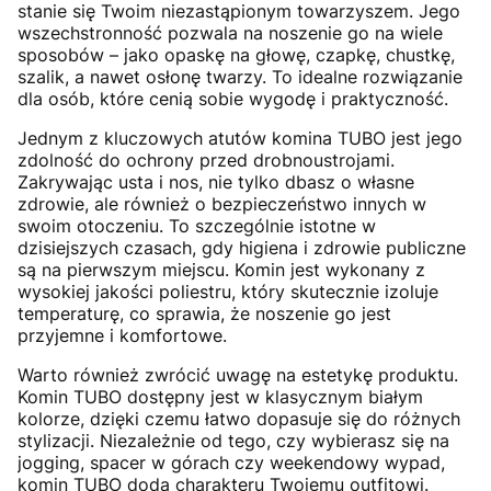
stanie się Twoim niezastąpionym towarzyszem. Jego
wszechstronność pozwala na noszenie go na wiele
sposobów – jako opaskę na głowę, czapkę, chustkę,
szalik, a nawet osłonę twarzy. To idealne rozwiązanie
dla osób, które cenią sobie wygodę i praktyczność.
Jednym z kluczowych atutów komina TUBO jest jego
zdolność do ochrony przed drobnoustrojami.
Zakrywając usta i nos, nie tylko dbasz o własne
zdrowie, ale również o bezpieczeństwo innych w
swoim otoczeniu. To szczególnie istotne w
dzisiejszych czasach, gdy higiena i zdrowie publiczne
są na pierwszym miejscu. Komin jest wykonany z
wysokiej jakości poliestru, który skutecznie izoluje
temperaturę, co sprawia, że noszenie go jest
przyjemne i komfortowe.
Warto również zwrócić uwagę na estetykę produktu.
Komin TUBO dostępny jest w klasycznym białym
kolorze, dzięki czemu łatwo dopasuje się do różnych
stylizacji. Niezależnie od tego, czy wybierasz się na
jogging, spacer w górach czy weekendowy wypad,
komin TUBO doda charakteru Twojemu outfitowi.