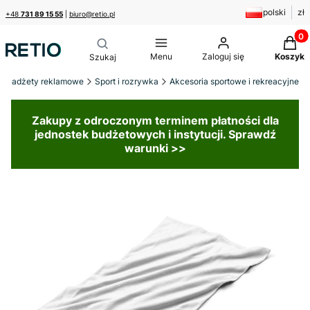
polski
zł
+48
731 89 15 55
|
biuro@retio.pl
Produk
Menu
Zaloguj się
Koszyk
Gadżety reklamowe
Sport i rozrywka
Akcesoria sportowe i rekreacyjne
Zakupy z odroczonym terminem płatności dla
jednostek budżetowych i instytucji. Sprawdź
warunki >>