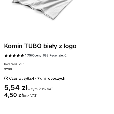
Komin TUBO biały z logo
4.75
(Oceny: 983 Recenzje: 0)
Kod produktu:
3288
Czas wysyłki:
4 - 7 dni roboczych
5,54 zł
w tym 23% VAT
w tym
23%
VAT
4,50 zł
bez VAT
Wybierz wariant produktu: