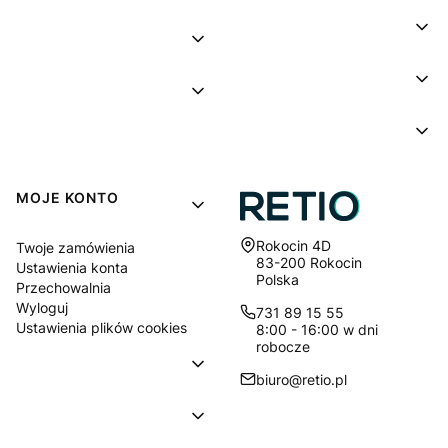
MOJE KONTO
Adres:
Rokocin 4D
Twoje zamówienia
83-200 Rokocin
Ustawienia konta
Polska
Przechowalnia
Wyloguj
731 89 15 55
Ustawienia plików cookies
8:00 - 16:00 w dni
robocze
biuro@retio.pl