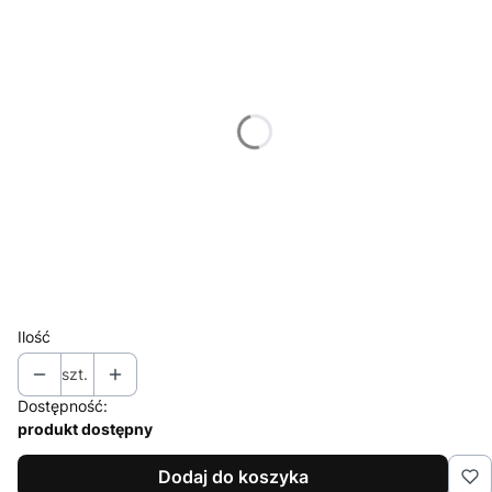
Poszczególne warianty mogą różnić się ceną
*
Miejsce znakowania
Wybierz
*
Znakowanie
Wybierz
*
Nakład (jednego projektu)
Wybierz
Ilość
szt.
Dostępność:
produkt dostępny
Dodaj do koszyka