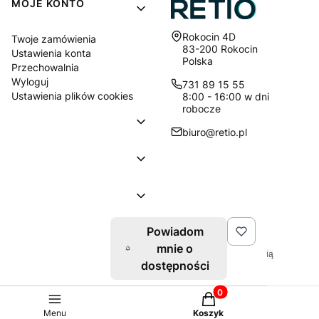
MOJE KONTO
Adres:
Rokocin 4D
Twoje zamówienia
83-200 Rokocin
Ustawienia konta
Polska
Przechowalnia
Wyloguj
731 89 15 55
Ustawienia plików cookies
8:00 - 16:00 w dni
robocze
biuro@retio.pl
Powiadom
© 2026 Retio.pl. Wszelkie prawa zastrzeżone.
mnie o
Znaki towarowe i nazwy firmowe używane w serwisie są własnością
dostępności
wyłączne tychże firm.
Produkty w koszyku: 0
Sklep internetowy
Shoper Premium
Menu
Koszyk