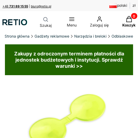
polski
zł
+48
731 89 15 55
|
biuro@retio.pl
Produk
Menu
Zaloguj się
Koszyk
Strona główna
Gadżety reklamowe
Narzędzia i breloki
Odblaskowe
Zakupy z odroczonym terminem płatności dla
jednostek budżetowych i instytucji. Sprawdź
warunki >>