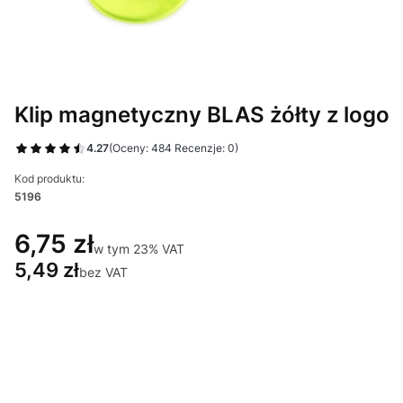
Klip magnetyczny BLAS żółty z logo
4.27
(Oceny: 484 Recenzje: 0)
Kod produktu:
5196
6,75 zł
w tym 23% VAT
w tym
23%
VAT
5,49 zł
bez VAT
Wybierz wariant produktu:
Poszczególne warianty mogą różnić się ceną
*
Miejsce znakowania