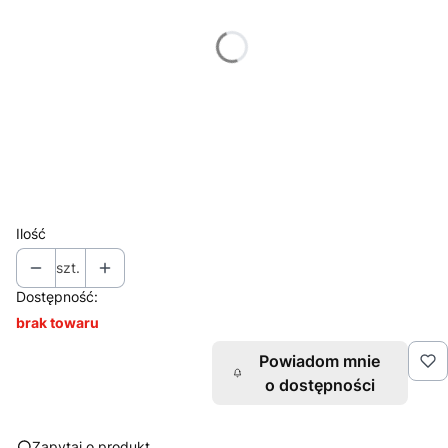
Wybierz
*
Znakowanie
Wybierz
*
Nakład (jednego projektu)
Wybierz
Ilość
szt.
Dostępność:
brak towaru
Powiadom mnie
o dostępności
Zapytaj o produkt