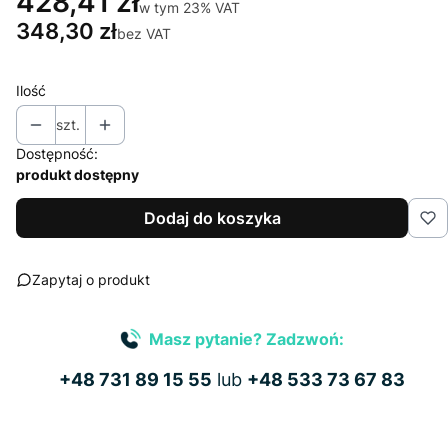
428,41 zł
w tym 23% VAT
w tym
23%
VAT
348,30 zł
bez VAT
Ilość
szt.
Dostępność:
produkt dostępny
Dodaj do koszyka
Zapytaj o produkt
Masz pytanie? Zadzwoń:
+48 731 89 15 55
lub
+48 533 73 67 83