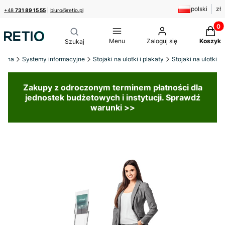
polski
zł
+48
731 89 15 55
|
biuro@retio.pl
Produk
Menu
Zaloguj się
Koszyk
łówna
Systemy informacyjne
Stojaki na ulotki i plakaty
Stojaki na ulotki
Zakupy z odroczonym terminem płatności dla
jednostek budżetowych i instytucji. Sprawdź
warunki >>