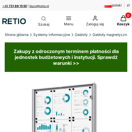
polski
zł
+48
731 89 15 55
|
biuro@retio.pl
Produk
Menu
Zaloguj się
Koszyk
Strona główna
Systemy informacyjne
Gabloty
Gabloty magnetyczne
Zakupy z odroczonym terminem płatności dla
jednostek budżetowych i instytucji. Sprawdź
warunki >>