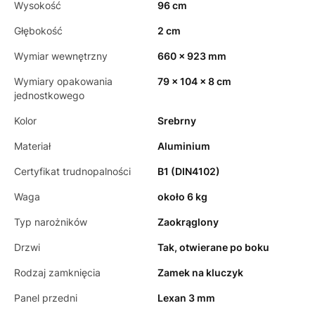
Wysokość
96 cm
Głębokość
2 cm
Wymiar wewnętrzny
660 x 923 mm
Wymiary opakowania
79 x 104 x 8 cm
jednostkowego
Kolor
Srebrny
Materiał
Aluminium
Certyfikat trudnopalności
B1 (DIN4102)
Waga
około 6 kg
Typ narożników
Zaokrąglony
Drzwi
Tak, otwierane po boku
Rodzaj zamknięcia
Zamek na kluczyk
Panel przedni
Lexan 3 mm