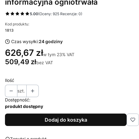
informacyjna ogniotrwała
5.00
(Oceny: 925 Recenzje: 0)
Kod produktu:
1813
Czas wysyłki:
24 godziny
626,67 zł
w tym 23% VAT
w tym
23%
VAT
509,49 zł
bez VAT
Ilość
szt.
Dostępność:
produkt dostępny
Dodaj do koszyka
Zapytaj o produkt