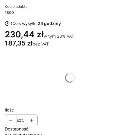
Kod produktu:
1800
Czas wysyłki:
24 godziny
230,44 zł
w tym 23% VAT
w tym
23%
VAT
187,35 zł
bez VAT
Wybierz wariant produktu:
Poszczególne warianty mogą różnić się ceną
*
Kolor
Srebrny
Czarny
Ilość
szt.
Dostępność: