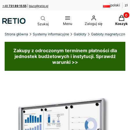
polski
zł
+48
731 89 15 55
|
biuro@retio.pl
Produk
Menu
Zaloguj się
Koszyk
Strona główna
Systemy informacyjne
Gabloty
Gabloty magnetyczne
Zakupy z odroczonym terminem płatności dla
jednostek budżetowych i instytucji. Sprawdź
warunki >>