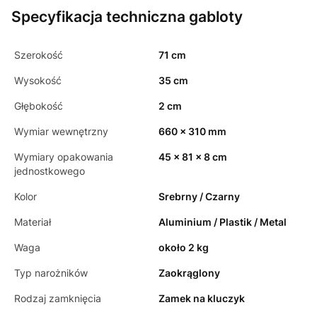
Specyfikacja techniczna gabloty
Szerokość
71 cm
Wysokość
35 cm
Głębokość
2 cm
Wymiar wewnętrzny
660 x 310 mm
Wymiary opakowania
45 x 81 x 8 cm
jednostkowego
Kolor
Srebrny / Czarny
Materiał
Aluminium / Plastik / Metal
Waga
około 2 kg
Typ narożników
Zaokrąglony
Rodzaj zamknięcia
Zamek na kluczyk