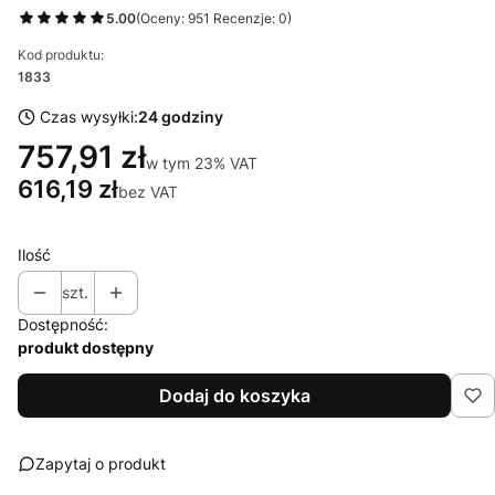
5.00
(Oceny: 951 Recenzje: 0)
Kod produktu:
1833
Czas wysyłki:
24 godziny
757,91 zł
w tym 23% VAT
w tym
23%
VAT
616,19 zł
bez VAT
Ilość
szt.
Dostępność:
produkt dostępny
Dodaj do koszyka
Zapytaj o produkt