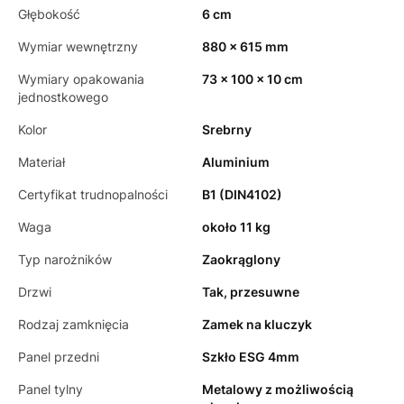
Głębokość
6 cm
Wymiar wewnętrzny
880 x 615 mm
Wymiary opakowania
73 x 100 x 10 cm
jednostkowego
Kolor
Srebrny
Materiał
Aluminium
Certyfikat trudnopalności
B1 (DIN4102)
Waga
około 11 kg
Typ narożników
Zaokrąglony
Drzwi
Tak, przesuwne
Rodzaj zamknięcia
Zamek na kluczyk
Panel przedni
Szkło ESG 4mm
Panel tylny
Metalowy z możliwością