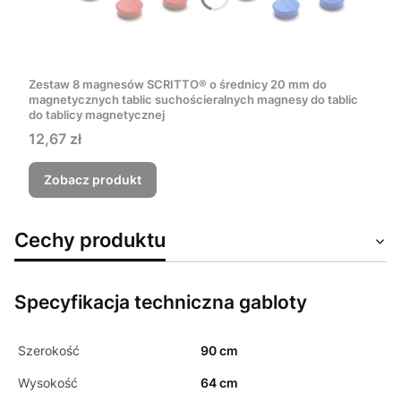
Zestaw 8 magnesów SCRITTO® o średnicy 20 mm do
magnetycznych tablic suchościeralnych magnesy do tablic
do tablicy magnetycznej
Cena
12,67 zł
Zobacz produkt
Cechy produktu
Specyfikacja techniczna gabloty
Szerokość
90 cm
Wysokość
64 cm