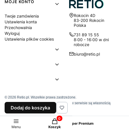
MOJE KONTO
Adres:
Rokocin 4D
Twoje zamówienia
83-200 Rokocin
Ustawienia konta
Polska
Przechowalnia
Wyloguj
731 89 15 55
Ustawienia plików cookies
8:00 - 16:00 w dni
robocze
biuro@retio.pl
© 2026 Retio.pl. Wszelkie prawa zastrzeżone.
Znaki towarowe i nazwy firmowe używane w serwisie są własnością
Dodaj do koszyka
wyłączne tychże firm.
Produkty w koszyku: 0. Zobacz szcz
Sklep internetowy
Shoper Premium
Menu
Koszyk