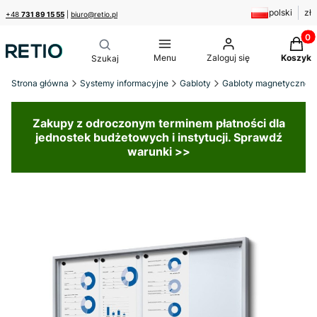
polski
zł
+48
731 89 15 55
|
biuro@retio.pl
Produk
Menu
Zaloguj się
Koszyk
Strona główna
Systemy informacyjne
Gabloty
Gabloty magnetyczne
Zakupy z odroczonym terminem płatności dla
jednostek budżetowych i instytucji. Sprawdź
warunki >>