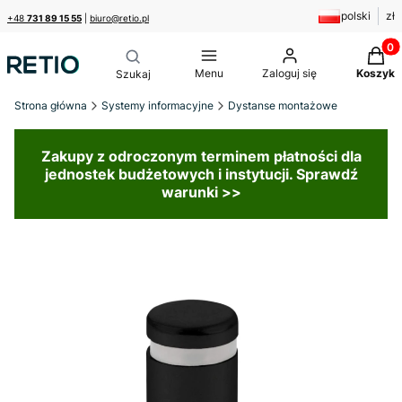
polski
zł
+48
731 89 15 55
|
biuro@retio.pl
Produk
Menu
Zaloguj się
Koszyk
Strona główna
Systemy informacyjne
Dystanse montażowe
Zakupy z odroczonym terminem płatności dla
jednostek budżetowych i instytucji. Sprawdź
warunki >>