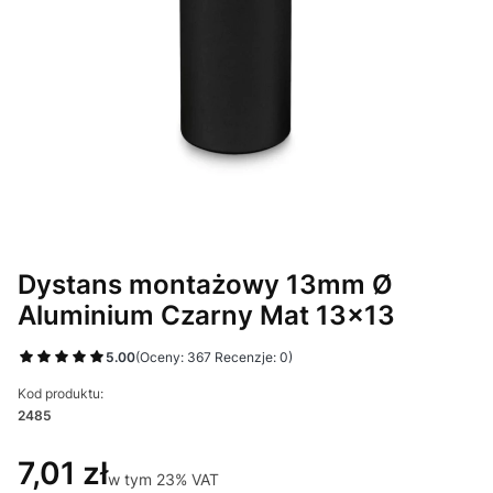
Dystans montażowy 13mm Ø
Aluminium Czarny Mat 13x13
5.00
(Oceny: 367 Recenzje: 0)
Kod produktu:
2485
7,01 zł
w tym 23% VAT
w tym
23%
VAT