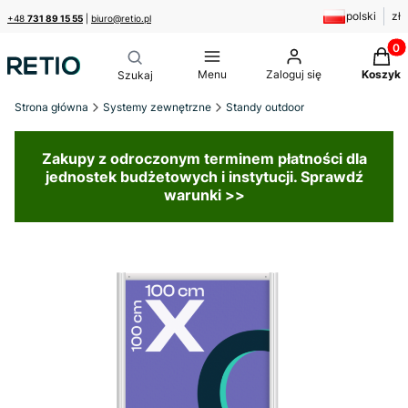
polski
zł
+48
731 89 15 55
|
biuro@retio.pl
Produk
Menu
Zaloguj się
Koszyk
Strona główna
Systemy zewnętrzne
Standy outdoor
Zakupy z odroczonym terminem płatności dla
jednostek budżetowych i instytucji. Sprawdź
warunki >>