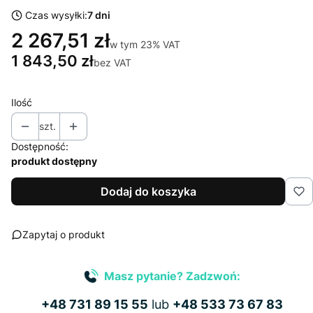
Czas wysyłki:
7 dni
2 267,51 zł
w tym 23% VAT
w tym
23%
VAT
1 843,50 zł
bez VAT
Ilość
szt.
Dostępność:
produkt dostępny
Dodaj do koszyka
Zapytaj o produkt
Masz pytanie? Zadzwoń:
+48 731 89 15 55
lub
+48 533 73 67 83