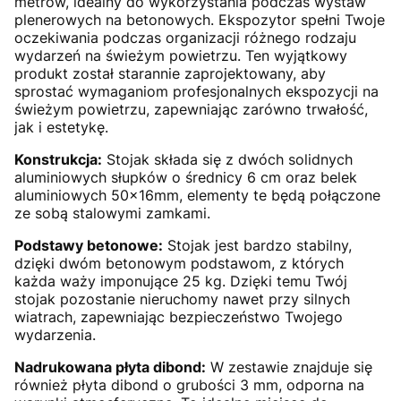
metrów, idealny do wykorzystania podczas wystaw
plenerowych na betonowych. Ekspozytor spełni Twoje
oczekiwania podczas organizacji różnego rodzaju
wydarzeń na świeżym powietrzu. Ten wyjątkowy
produkt został starannie zaprojektowany, aby
sprostać wymaganiom profesjonalnych ekspozycji na
świeżym powietrzu, zapewniając zarówno trwałość,
jak i estetykę.
Konstrukcja:
Stojak składa się z dwóch solidnych
aluminiowych słupków o średnicy 6 cm oraz belek
aluminiowych 50x16mm, elementy te będą połączone
ze sobą stalowymi zamkami.
Podstawy betonowe:
Stojak jest bardzo stabilny,
dzięki dwóm betonowym podstawom, z których
każda waży imponujące 25 kg. Dzięki temu Twój
stojak pozostanie nieruchomy nawet przy silnych
wiatrach, zapewniając bezpieczeństwo Twojego
wydarzenia.
Nadrukowana płyta dibond:
W zestawie znajduje się
również płyta dibond o grubości 3 mm, odporna na