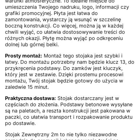
warunki atmosferyczne. To idealne miejsce do
umieszczenia Twojego nadruku, logo, informacji czy
grafiki promocyjnej. Płyta jest łatwa do
zamontowania, wystarczy ją wsunąć w szczelinę
boczną konstrukcji. Co więcej, można ją w każdej
chwili wyjąć, co ułatwia dostosowywanie treści do
różnych okazji. Płytę można wyjąć po odkręceniu
dolnej lub górnej belki.
Prosty montaż:
Montaż tego stojaka jest szybki i
łatwy. Do montażu potrzebny nam będzie klucz 13, do
przykręcenia podstawy. Do zamków jest kluczyk,
który jest w zestawie. Dzięki prostemu procesowi
montażu, Twój stojak będzie gotowy do użycia w
zaledwie 15 minut.
Praktyczna dostawa:
Stojak dostarczany jest w
częściach do złożenia. Podstawy betonowe wysyłane
są na paletach, a reszta konstrukcji jest pakowana w
paczki, co ułatwia transport i rozpakowanie produktu
po dostawie.
Stojak Zewnętrzny 2m to nie tylko niezawodne