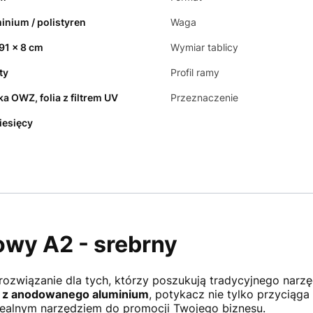
inium / polistyren
Waga
 91 x 8 cm
Wymiar tablicy
ty
Profil ramy
a OWZ, folia z filtrem UV
Przeznaczenie
iesięcy
wy A2 - srebrny
rozwiązanie dla tych, którzy poszukują tradycyjnego nar
z anodowanego aluminium
, potykacz nie tylko przyciąga
idealnym narzędziem do promocji Twojego biznesu.