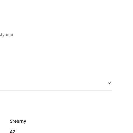
styrenu
Srebrny
A2