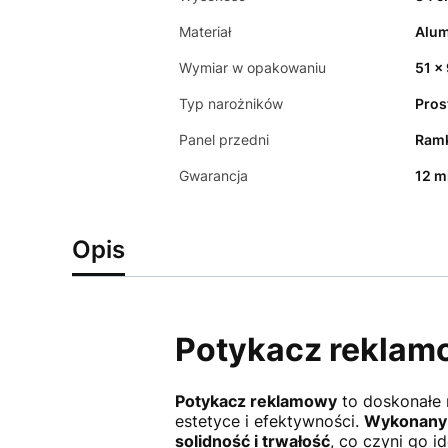
Materiał
Alum
Wymiar w opakowaniu
51 x
Typ narożników
Pros
Panel przedni
Ramk
Gwarancja
12 m
Opis
Potykacz reklamo
Potykacz reklamowy
to doskonałe 
estetyce i efektywności.
Wykonany 
solidność i trwałość
, co czyni go 