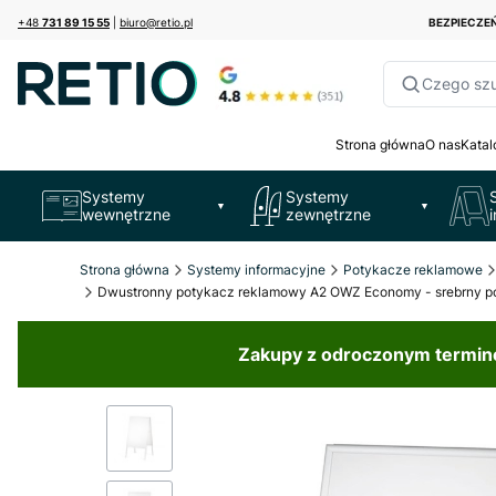
+48
731 89 15 55
|
biuro@retio.pl
BEZPIECZ
Czego sz
Strona główna
O nas
Katal
Systemy
Systemy
▼
▼
wewnętrzne
zewnętrzne
Strona główna
Systemy informacyjne
Potykacze reklamowe
Dwustronny potykacz reklamowy A2 OWZ Economy - srebrny pot
Zakupy z odroczonym terminem