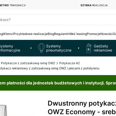
EŃSTWO
TRANSAKCJI
SZYBKA
REALIZACJA
ukasz?
ogi
Klienci
Przykładowe realizacje
Blog
Regulamin
Weź leasing
Promocje
Nowości
G
Systemy
Systemy
Gadżety
▼
▼
informacyjne
pneumatyczne
reklamowe
Potykacze z zatrzaskową ramą OWZ
Potykacze A2
ykacz reklamowy z zatrzaskową ramą OWZ i plecami z polistyrenu
 płatności dla jednostek budżetowych i instytucji. Spr
Dwustronny potykac
OWZ Economy - sreb