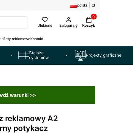
polski
zł
Produkty w koszyku: 
Ulubione
Zaloguj się
Koszyk
adżety reklamowe
Kontakt
Stelaże
Projekty graficzne
▼
▼
systemów
awdź warunki >>
z reklamowy A2
rny potykacz