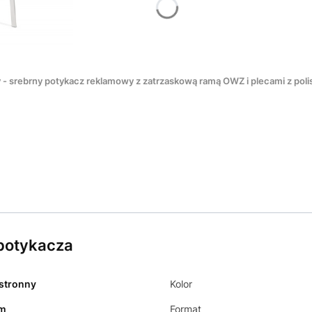
srebrny potykacz reklamowy z zatrzaskową ramą OWZ i plecami z poli
 potykacza
stronny
Kolor
cm
Format