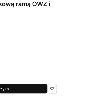
skową ramą OWZ i
u
szyka