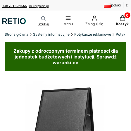
polski
zł
+48
731 89 15 55
|
biuro@retio.pl
Produk
Menu
Zaloguj się
Koszyk
Strona główna
Systemy informacyjne
Potykacze reklamowe
Potykac
Zakupy z odroczonym terminem płatności dla
jednostek budżetowych i instytucji. Sprawdź
warunki >>