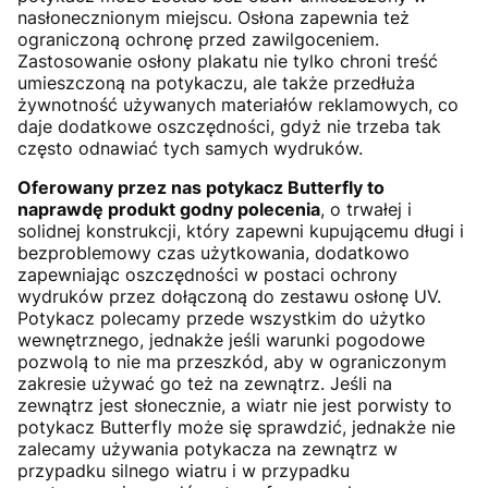
nasłonecznionym miejscu. Osłona zapewnia też
ograniczoną ochronę przed zawilgoceniem.
Zastosowanie osłony plakatu nie tylko chroni treść
umieszczoną na potykaczu, ale także przedłuża
żywnotność używanych materiałów reklamowych, co
daje dodatkowe oszczędności, gdyż nie trzeba tak
często odnawiać tych samych wydruków.
Oferowany przez nas potykacz Butterfly to
naprawdę produkt godny polecenia
, o trwałej i
solidnej konstrukcji, który zapewni kupującemu długi i
bezproblemowy czas użytkowania, dodatkowo
zapewniając oszczędności w postaci ochrony
wydruków przez dołączoną do zestawu osłonę UV.
Potykacz polecamy przede wszystkim do użytko
wewnętrznego, jednakże jeśli warunki pogodowe
pozwolą to nie ma przeszkód, aby w ograniczonym
zakresie używać go też na zewnątrz. Jeśli na
zewnątrz jest słonecznie, a wiatr nie jest porwisty to
potykacz Butterfly może się sprawdzić, jednakże nie
zalecamy używania potykacza na zewnątrz w
przypadku silnego wiatru i w przypadku