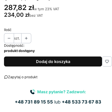
287,82 zł
w tym 23% VAT
w tym
23%
VAT
234,00 zł
bez VAT
Ilość
szt.
Dostępność:
produkt dostępny
Dodaj do koszyka
Zapytaj o produkt
Masz pytanie? Zadzwoń:
+48 731 89 15 55
lub
+48 533 73 67 83