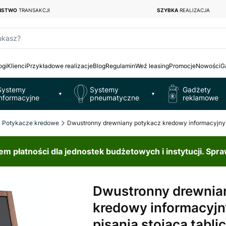
EŃSTWO
TRANSAKCJI
SZYBKA
REALIZACJA
ukasz?
ogi
Klienci
Przykładowe realizacje
Blog
Regulamin
Weź leasing
Promocje
Nowości
G
Systemy
Systemy
Gadżety
▼
▼
informacyjne
pneumatyczne
reklamowe
Potykacze kredowe
Dwustronny drewniany potykacz kredowy informacyjny (
 płatności dla jednostek budżetowych i instytucji. Spr
Dwustronny drewnia
kredowy informacyjn
pisania stojąca tabli