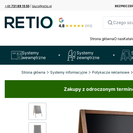
+48
731 89 15 55
|
biuro@retio.pl
BEZPIECZ
Czego sz
Strona główna
O nas
Katal
Systemy
Systemy
▼
▼
wewnętrzne
zewnętrzne
Strona główna
Systemy informacyjne
Potykacze reklamowe
Zakupy z odroczonym terminem