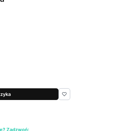
szyka
e? Zadzwoń: