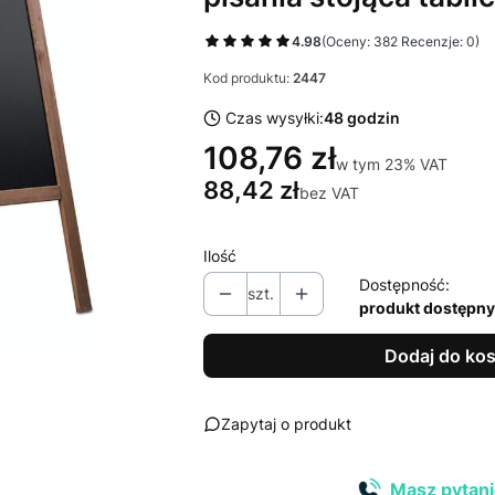
4.98
(Oceny: 382 Recenzje: 0)
Kod produktu:
2447
Czas wysyłki:
48 godzin
108,76 zł
w tym 23% VAT
w tym
23%
VAT
88,42 zł
bez VAT
Ilość
Dostępność:
szt.
produkt dostępny
Dodaj do ko
Zapytaj o produkt
Masz pytani