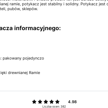
anej ramie, potykacz jest stabilny i solidny. Potykacz jest 
oteli, pubów, sklepów.
acza informacyjnego:
m: pakowany pojedynczo
zięki drewnianej Ramie
4.98
Liczba ocen: 382