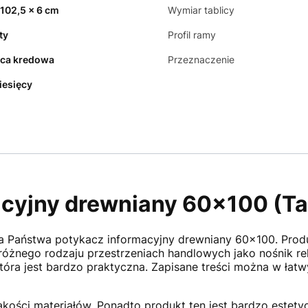
 102,5 x 6 cm
Wymiar tablicy
ty
Profil ramy
ica kredowa
Przeznaczenie
iesięcy
cyjny drewniany 60x100 (Ta
 Państwa potykacz informacyjny drewniany 60x100. Produk
różnego rodzaju przestrzeniach handlowych jako nośnik re
która jest bardzo praktyczna. Zapisane treści można w łat
akości materiałów. Ponadto produkt ten jest bardzo estety