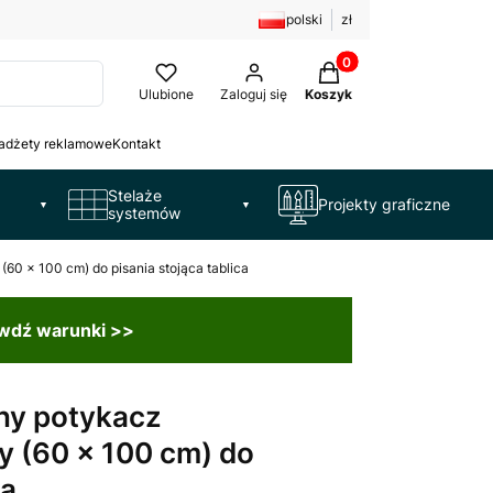
polski
zł
Produkty w koszyku: 
Ulubione
Zaloguj się
Koszyk
adżety reklamowe
Kontakt
Stelaże
Projekty graficzne
▼
▼
systemów
60 x 100 cm) do pisania stojąca tablica
awdź warunki >>
ny potykacz
y (60 x 100 cm) do
ca