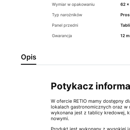
Wymiar w opakowaniu
62 x
Typ narożników
Pros
Panel przedni
Tabl
Gwarancja
12 m
Opis
Potykacz informa
W ofercie RETIO mamy dostępny dla
lokalach gastronomicznych oraz w 
wykonana jest z tablicy kredowej, 
nowymi.
Produkt jest wykonany z wysokiej j