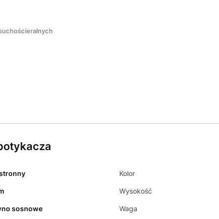
 suchościeralnych
 potykacza
stronny
Kolor
cm
Wysokość
wno sosnowe
Waga