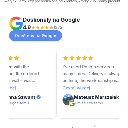
weryfikujemy, czy pochodzą one od klientów, którzy kupili dany produkt.