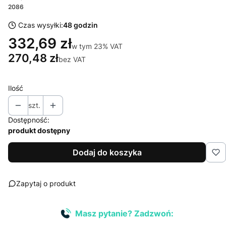
2086
Czas wysyłki:
48 godzin
332,69 zł
w tym 23% VAT
w tym
23%
VAT
270,48 zł
bez VAT
Ilość
szt.
Dostępność:
produkt dostępny
Dodaj do koszyka
Zapytaj o produkt
Masz pytanie? Zadzwoń: