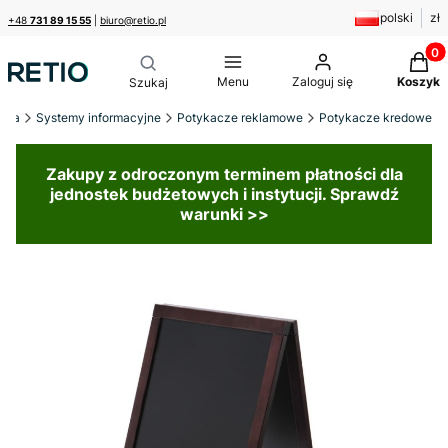
polski
zł
+48
731 89 15 55
|
biuro@retio.pl
Produk
Menu
Zaloguj się
Koszyk
ówna
Systemy informacyjne
Potykacze reklamowe
Potykacze kredowe
Zakupy z odroczonym terminem płatności dla
jednostek budżetowych i instytucji. Sprawdź
warunki >>