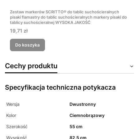
Zestaw markerów SCRITTO® do tablic suchościeralnych
pisaki flamastry do tablic suchościeralnych markery pisaki do
tablicy suchościeralnej WYSOKA JAKOŚĆ
Cena
19,71 zł
Do koszyka
Cechy produktu
Specyfikacja techniczna potykacza
Wersja
Dwustronny
Kolor
Ciemnobrązowy
Szerokość
55 cm
Wysokość
82,5 cm