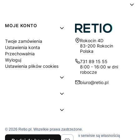
MOJE KONTO
Adres:
Rokocin 4D
Twoje zamówienia
83-200 Rokocin
Ustawienia konta
Polska
Przechowalnia
Wyloguj
731 89 15 55
Ustawienia plików cookies
8:00 - 16:00 w dni
robocze
biuro@retio.pl
© 2026 Retio.pl. Wszelkie prawa zastrzeżone.
Znaki towarowe i nazwy firmowe używane w serwisie są własnością