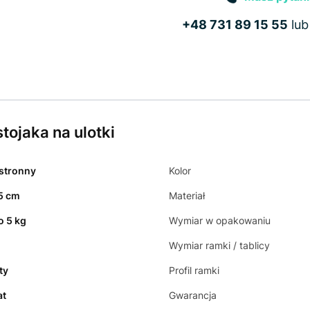
+48 731 89 15 55
lu
tojaka na ulotki
stronny
Kolor
5 cm
Materiał
o 5 kg
Wymiar w opakowaniu
Wymiar ramki / tablicy
ty
Profil ramki
at
Gwarancja