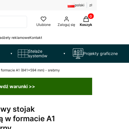
polski
zł
Produkty w koszyku: 
Ulubione
Zaloguj się
Koszyk
adżety reklamowe
Kontakt
Stelaże
Projekty graficzne
▼
▼
systemów
w formacie A1 (841x594 mm) - srebrny
awdź warunki >>
wy stojak
cą w formacie A1
rny