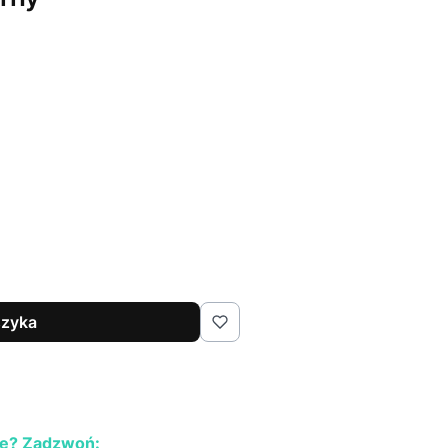
szyka
e? Zadzwoń: