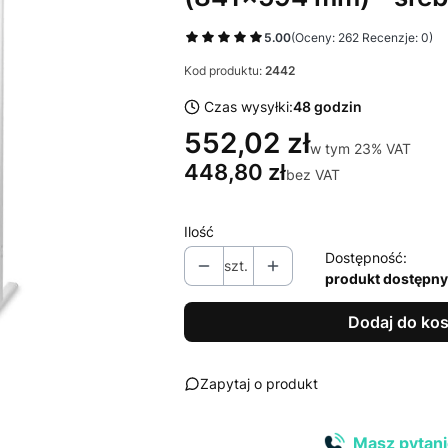
5.00
(Oceny: 262 Recenzje: 0)
Kod produktu:
2442
Czas wysyłki:
48 godzin
552,02 zł
w tym 23% VAT
w tym
23%
VAT
448,80 zł
bez VAT
Ilość
Dostępność:
szt.
produkt dostępny
Dodaj do ko
Zapytaj o produkt
Masz pytani