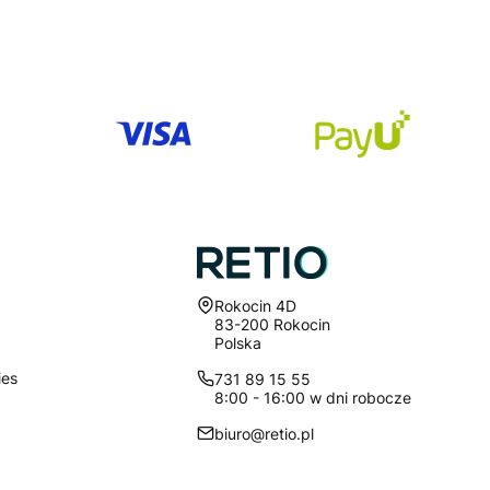
Adres:
Rokocin 4D
83-200 Rokocin
Polska
ies
731 89 15 55
8:00 - 16:00 w dni robocze
biuro@retio.pl