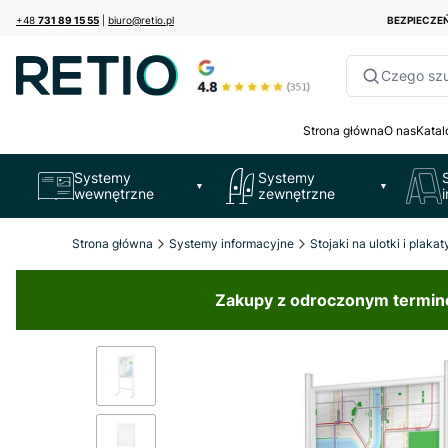
+48
731 89 15 55
|
biuro@retio.pl
BEZPIECZ
Czego sz
Strona główna
O nas
Katal
Systemy
Systemy
▼
▼
wewnętrzne
zewnętrzne
Strona główna
Systemy informacyjne
Stojaki na ulotki i plakat
Zakupy z odroczonym terminem