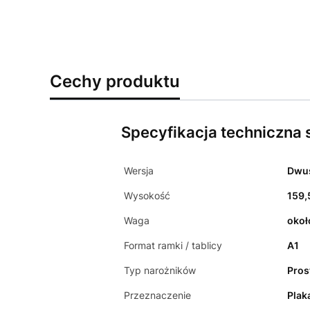
Cechy produktu
Specyfikacja techniczna s
Wersja
Dwu
Wysokość
159,
Waga
okoł
Format ramki / tablicy
A1
Typ narożników
Pros
Przeznaczenie
Plak