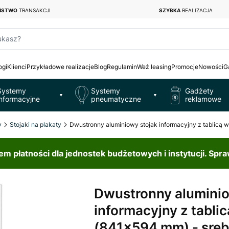
EŃSTWO
TRANSAKCJI
SZYBKA
REALIZACJA
ukasz?
ogi
Klienci
Przykładowe realizacje
Blog
Regulamin
Weź leasing
Promocje
Nowości
G
Systemy
Systemy
Gadżety
▼
▼
informacyjne
pneumatyczne
reklamowe
y
Stojaki na plakaty
Dwustronny aluminiowy stojak informacyjny z tablicą 
 płatności dla jednostek budżetowych i instytucji. Spr
Dwustronny aluminio
informacyjny z tabli
(841x594 mm) - sreb