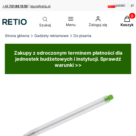
polski
zł
+48
731 89 15 55
|
biuro@retio.pl
Produk
Menu
Zaloguj się
Koszyk
Strona główna
Gadżety reklamowe
Do pisania
Zakupy z odroczonym terminem płatności dla
jednostek budżetowych i instytucji. Sprawdź
warunki >>