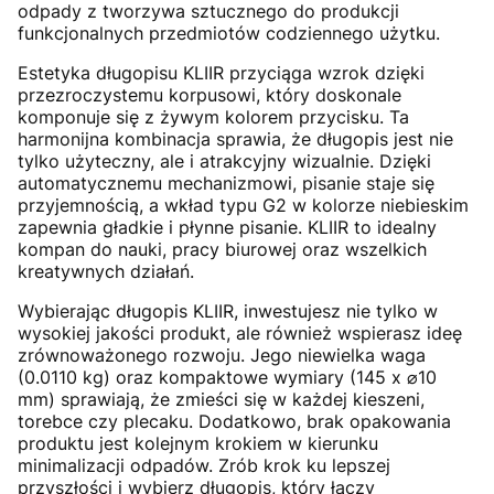
odpady z tworzywa sztucznego do produkcji
funkcjonalnych przedmiotów codziennego użytku.
Estetyka długopisu KLIIR przyciąga wzrok dzięki
przezroczystemu korpusowi, który doskonale
komponuje się z żywym kolorem przycisku. Ta
harmonijna kombinacja sprawia, że długopis jest nie
tylko użyteczny, ale i atrakcyjny wizualnie. Dzięki
automatycznemu mechanizmowi, pisanie staje się
przyjemnością, a wkład typu G2 w kolorze niebieskim
zapewnia gładkie i płynne pisanie. KLIIR to idealny
kompan do nauki, pracy biurowej oraz wszelkich
kreatywnych działań.
Wybierając długopis KLIIR, inwestujesz nie tylko w
wysokiej jakości produkt, ale również wspierasz ideę
zrównoważonego rozwoju. Jego niewielka waga
(0.0110 kg) oraz kompaktowe wymiary (145 x ⌀10
mm) sprawiają, że zmieści się w każdej kieszeni,
torebce czy plecaku. Dodatkowo, brak opakowania
produktu jest kolejnym krokiem w kierunku
minimalizacji odpadów. Zrób krok ku lepszej
przyszłości i wybierz długopis, który łączy