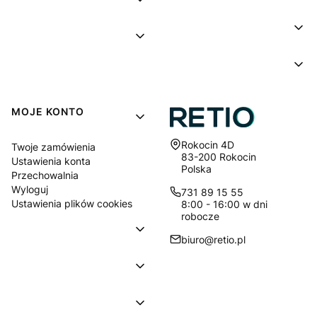
MOJE KONTO
Adres:
Rokocin 4D
Twoje zamówienia
83-200 Rokocin
Ustawienia konta
Polska
Przechowalnia
Wyloguj
731 89 15 55
Ustawienia plików cookies
8:00 - 16:00 w dni
robocze
biuro@retio.pl