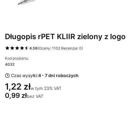
Długopis rPET KLIIR zielony z logo
4.56
(Oceny: 1102 Recenzje: 0)
Kod produktu:
4032
Czas wysyłki:
4 - 7 dni roboczych
1,22 zł
w tym 23% VAT
w tym
23%
VAT
0,99 zł
bez VAT
Wybierz wariant produktu:
Poszczególne warianty mogą różnić się ceną
*
Miejsce znakowania