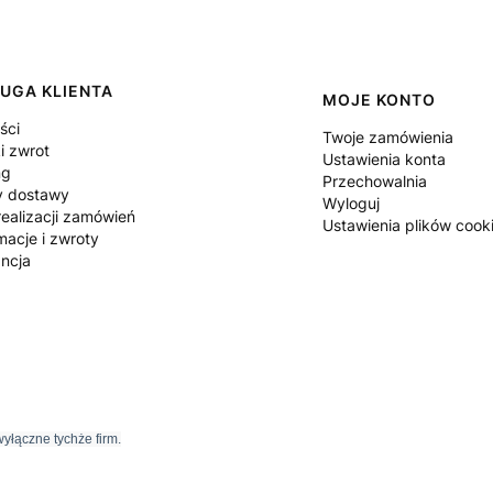
UGA KLIENTA
MOJE KONTO
ści
Twoje zamówienia
i zwrot
Ustawienia konta
ng
Przechowalnia
y dostawy
Wyloguj
ealizacji zamówień
Ustawienia plików cook
macje i zwroty
ncja
yłączne tychże firm.