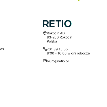
Adres:
Rokocin 4D
83-200 Rokocin
Polska
ies
731 89 15 55
8:00 - 16:00 w dni robocze
biuro@retio.pl