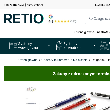
+48
731 89 15 55
|
biuro@retio.pl
BEZPIECZ
Czego sz
Strona główna
O nas
Katal
Systemy
Systemy
▼
▼
wewnętrzne
zewnętrzne
Strona główna
Gadżety reklamowe
Do pisania
Długopis SLI
Zakupy z odroczonym terminem