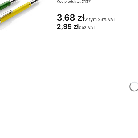
Kod produktu:
3137
3,68 zł
w tym 23% VAT
w tym
23%
VAT
2,99 zł
bez VAT
Wybierz wariant produktu:
Poszczególne warianty mogą różnić się
*
Miejsce znakowania
Wybierz
*
Znakowanie
Wybierz
*
Nakład (jednego projektu)
Wybierz