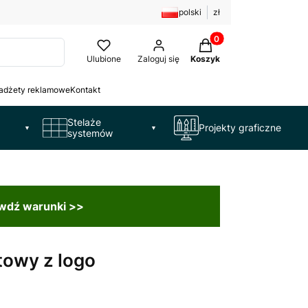
polski
zł
Produkty w koszyku: 
Ulubione
Zaloguj się
Koszyk
adżety reklamowe
Kontakt
Stelaże
Projekty graficzne
▼
▼
systemów
awdź warunki >>
towy z logo