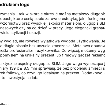
adrukiem logo
trzymania - tak w skórcie określić można metalowy długopi
obach, które cenią sobie zarówno estetykę, jak i funkcjo
wzornictwu oraz wysokiej jakości materiałom, długopis S
biznesowych czy na co dzień w pracy. Jego elegancki granat
elu stylizacji i okazji.
wny wygląd, ale również wyjątkowa wygoda użytkowania. Je
ia długie pisanie bez uczucia zmęczenia. Metalowa obudowa
kreśla profesjonalizm użytkownika. Co więcej, możemy wy
 pomysłem na unikalny prezent lub firmowy gadżet reklam
aktyczne aspekty długopisu SLIM. Jego waga wynosząca je
miary 139 x ⌀ 8,5 mm sprawiają, że bez problemu zmieści si
ek foliowy, co czyni go idealnym na prezent. Dodatkowo,
 to inwestycja na lata.
oliowy