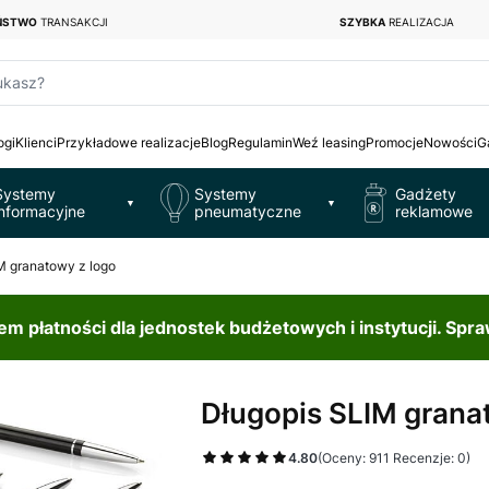
EŃSTWO
TRANSAKCJI
SZYBKA
REALIZACJA
ukasz?
ogi
Klienci
Przykładowe realizacje
Blog
Regulamin
Weź leasing
Promocje
Nowości
G
Systemy
Systemy
Gadżety
▼
▼
informacyjne
pneumatyczne
reklamowe
M granatowy z logo
 płatności dla jednostek budżetowych i instytucji. Spr
Długopis SLIM grana
4.80
(Oceny: 911 Recenzje: 0)