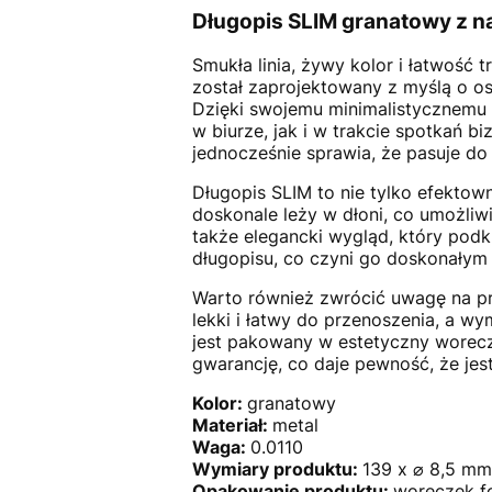
Długopis SLIM granatowy z n
Smukła linia, żywy kolor i łatwość 
został zaprojektowany z myślą o os
Dzięki swojemu minimalistycznemu 
w biurze, jak i w trakcie spotkań 
jednocześnie sprawia, że pasuje do wi
Długopis SLIM to nie tylko efekto
doskonale leży w dłoni, co umożliw
także elegancki wygląd, który pod
długopisu, co czyni go doskonałym
Warto również zwrócić uwagę na pr
lekki i łatwy do przenoszenia, a wy
jest pakowany w estetyczny worecz
gwarancję, co daje pewność, że jest
Kolor:
granatowy
Materiał:
metal
Waga:
0.0110
Wymiary produktu:
139 x ⌀ 8,5 mm
Opakowanie produktu:
woreczek f