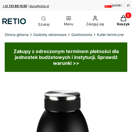
polski
zł
+48
731 89 15 55
|
biuro@retio.pl
Produk
Menu
Zaloguj się
Koszyk
Strona główna
Gadżety reklamowe
Gastronomia
Kubki termiczne
Zakupy z odroczonym terminem płatności dla
jednostek budżetowych i instytucji. Sprawdź
warunki >>