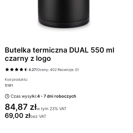
Butelka termiczna DUAL 550 ml
czarny z logo
4.27
(Oceny: 402 Recenzje: 0)
Kod produktu:
5161
Czas wysyłki:
4 - 7 dni roboczych
84,87 zł
w tym 23% VAT
w tym
23%
VAT
69,00 zł
bez VAT
Wybierz wariant produktu: