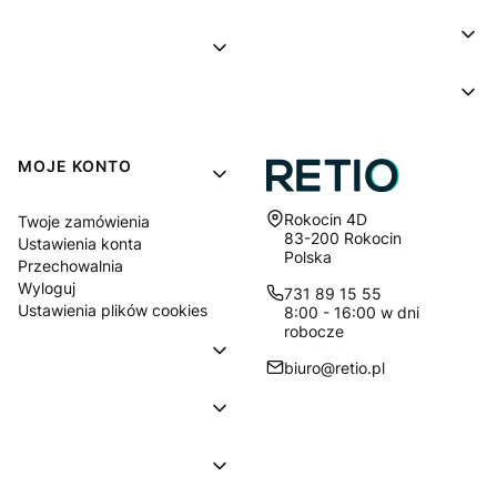
MOJE KONTO
Adres:
Rokocin 4D
Twoje zamówienia
83-200 Rokocin
Ustawienia konta
Polska
Przechowalnia
Wyloguj
731 89 15 55
Ustawienia plików cookies
8:00 - 16:00 w dni
robocze
biuro@retio.pl