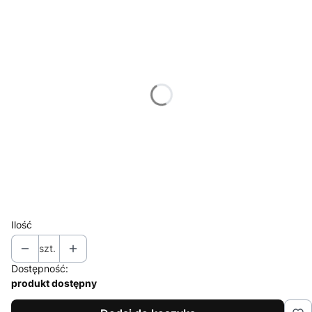
Poszczególne warianty mogą różnić się ceną
*
Miejsce znakowania
Wybierz
*
Znakowanie
Wybierz
*
Nakład (jednego projektu)
Wybierz
Ilość
szt.
Dostępność:
produkt dostępny