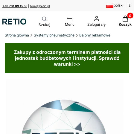
polski
zł
+48
731 89 15 55
|
biuro@retio.pl
Produk
Menu
Zaloguj się
Koszyk
Strona główna
Systemy pneumatyczne
Balony reklamowe
Zakupy z odroczonym terminem płatności dla
jednostek budżetowych i instytucji. Sprawdź
warunki >>