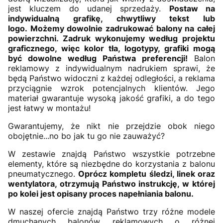
jest kluczem do udanej sprzedaży.
Postaw na
indywidualną grafikę, chwytliwy tekst lub
logo. Możemy dowolnie zadrukować balony na całej
powierzchni. Zadruk wykonujemy według projektu
graficznego, więc kolor tła, logotypy, grafiki mogą
być dowolne według Państwa preferencji!
Balon
reklamowy z indywidualnym nadrukiem sprawi, że
będą Państwo widoczni z każdej odległości, a reklama
przyciągnie wzrok potencjalnych klientów. Jego
materiał gwarantuje wysoką jakość grafiki, a do tego
jest łatwy w montażu!
Gwarantujemy, że nikt nie przejdzie obok niego
obojętnie...no bo jak tu go nie zauważyć?
W zestawie znajdą Państwo wszystkie potrzebne
elementy, które są niezbędne do korzystania z balonu
pneumatycznego.
Oprócz kompletu śledzi, linek oraz
wentylatora, otrzymują Państwo instrukcję, w której
po kolei jest opisany proces napełniania balonu.
W naszej ofercie znajdą Państwo trzy różne modele
dmuchanych balonów reklamowych o różnej