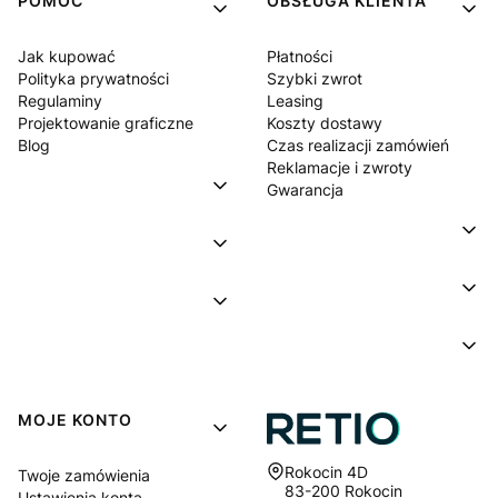
POMOC
OBSŁUGA KLIENTA
Jak kupować
Płatności
Polityka prywatności
Szybki zwrot
Regulaminy
Leasing
Projektowanie graficzne
Koszty dostawy
Blog
Czas realizacji zamówień
Reklamacje i zwroty
Gwarancja
MOJE KONTO
Adres:
Rokocin 4D
Twoje zamówienia
83-200 Rokocin
Ustawienia konta