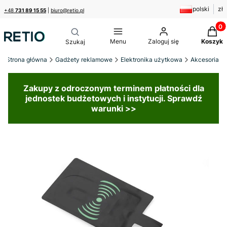
polski
zł
+48
731 89 15 55
|
biuro@retio.pl
Produk
Menu
Zaloguj się
Koszyk
Strona główna
Gadżety reklamowe
Elektronika użytkowa
Akcesoria
Zakupy z odroczonym terminem płatności dla
jednostek budżetowych i instytucji. Sprawdź
warunki >>