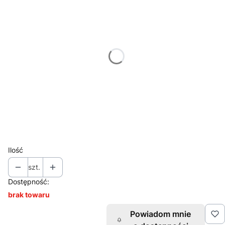
Poszczególne warianty mogą różnić się ceną
*
Miejsce znakowania
Wybierz
*
Znakowanie
Wybierz
*
Nakład (jednego projektu)
Wybierz
Ilość
szt.
Dostępność:
brak towaru
Powiadom mnie