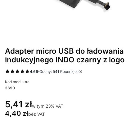
Adapter micro USB do ładowania
indukcyjnego INDO czarny z logo
4.66
(Oceny: 541 Recenzje: 0)
Kod produktu:
3690
5,41 zł
w tym 23% VAT
w tym
23%
VAT
4,40 zł
bez VAT
Wybierz wariant produktu: