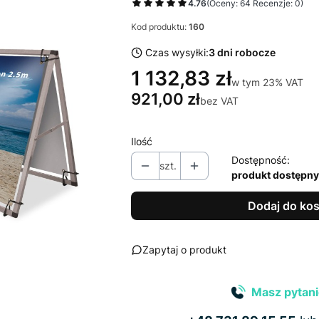
4.76
(Oceny: 64 Recenzje: 0)
Kod produktu:
160
Czas wysyłki:
3 dni robocze
1 132,83 zł
w tym 23% VAT
w tym
23%
VAT
921,00 zł
bez VAT
Ilość
Dostępność:
szt.
produkt dostępny
Dodaj do ko
Zapytaj o produkt
Masz pytani