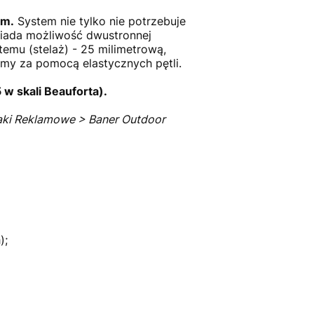
mm.
System nie tylko nie potrzebuje
siada możliwość dwustronnej
temu (stelaż) - 25 milimetrową,
y za pomocą elastycznych pętli.
 w skali Beauforta).
jaki Reklamowe > Baner Outdoor
);