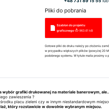
+48 731 89 15 55
lu
Pliki do pobrania
Szablon do projektu
graficznego
963.61 kB
Gotowe pliki do druku należy po złożeniu zamó
w przypadku większych plików (powyżej 20 MB
podobnego systemu. W tytule maila prosimy o
 wybór grafiki drukowanej na materiale banerowym, ale.
 jego zawieszenia ?
środku placu zieleni czy w innym niestandardowym miejsc
elaż, który rozstawicie w dowolnie wybranym miejscu.