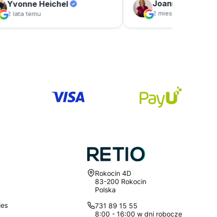
Adres:
Rokocin 4D
83-200 Rokocin
Polska
ies
731 89 15 55
8:00 - 16:00 w dni robocze