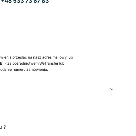
b
+48 533 73 67 83
wienia przesłać na nasz adres mailowy lub
) - za pośrednictwem WeTransfer lub
 podanie numeru zamówienia.
.
u ?