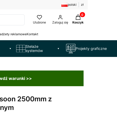
polski
zł
Produkty w koszyku: 
Ulubione
Zaloguj się
Koszyk
adżety reklamowe
Kontakt
Stelaże
Projekty graficzne
▼
▼
systemów
awdź warunki >>
soon 2500mm z
nnym