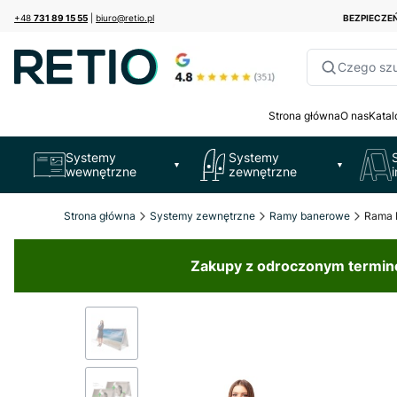
+48
731 89 15 55
|
biuro@retio.pl
BEZPIECZ
Czego sz
Strona główna
O nas
Katal
Systemy
Systemy
▼
▼
wewnętrzne
zewnętrzne
Strona główna
Systemy zewnętrzne
Ramy banerowe
Rama 
Zakupy z odroczonym terminem