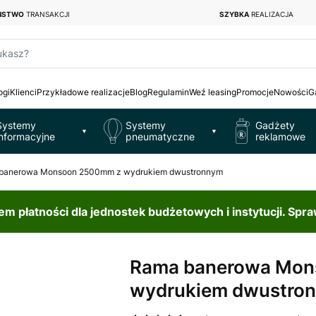
EŃSTWO
TRANSAKCJI
SZYBKA
REALIZACJA
ukasz?
ogi
Klienci
Przykładowe realizacje
Blog
Regulamin
Weź leasing
Promocje
Nowości
G
Systemy
Systemy
Gadżety
▼
▼
informacyjne
pneumatyczne
reklamowe
banerowa Monsoon 2500mm z wydrukiem dwustronnym
 płatności dla jednostek budżetowych i instytucji. Spr
Rama banerowa Mon
wydrukiem dwustro