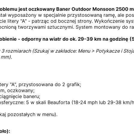
roblemu jest oczkowany Baner Outdoor Monsoon 2500 
stał wyposażony w specjalnie przystosowaną ramę, ale po
ie litery "A" - patrząc od bocznej strony. Wykończenie sys
ocnioną tworzywami sztucznymi. System montowany do ram
ienie - odporny na wiatr do ok. 29-39 km na godzinę (5
3 rozmiarach (Szukaj w zakładce: Menu > Potykacze i Sto
 mm).
tery "A", przystosowana do 2 grafik;
ym, oczkowany;
ciągnięcie baneru;
sferyczne: 5 w skali Beauforta (18-24 mph lub 29-38 km/h
kaj pozostałych w menu).
oło):